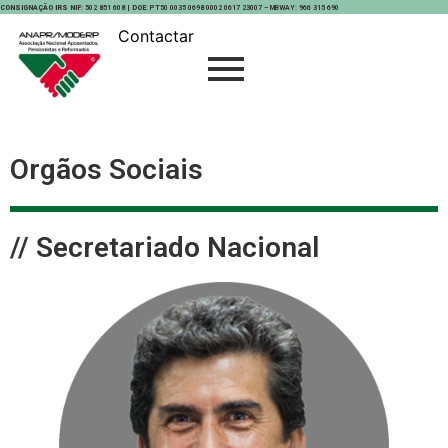
CONSIGNAÇÃO IRS NIF
: 502 851 608 |
DOE
: PT50 0035 0698 0002 0617 23007 – MBWAY: 966 315 690
Contactar
Orgãos Sociais
// Secretariado Nacional