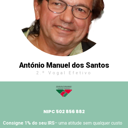
António Manuel dos Santos
2.º Vogal Efetivo
NIPC 502 856 882
Consigne 1% do seu IRS
– uma atitude sem qualquer custo